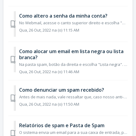
Como altero a senha da minha conta?
No Webmail, acesse o canto superior direito e escolha "Minha Conta". Veja: Logo em seguida, verá a tela do item "Conta". Note ...
Qua, 26 Out, 2022 na (o) 11:15 AM
Como alocar um email em lista negra ou lista
branca?
Na pasta spam, botão da direita e escolha "Lista negra". Caso seja um email que esteja em sua caixa de entrada, mova-o, antes, para a pasta sp...
Qua, 26 Out, 2022 na (o) 11:46 AM
Como denunciar um spam recebido?
Antes de mais nada, vale ressaltar que, caso nosso anti-spam não tenha detectado determinado spam (falso negativo), você pode movê-lo para a pasta "Sp...
Qua, 26 Out, 2022 na (o) 11:50 AM
Relatórios de spam e Pasta de Spam
O sistema envia um email para a sua caixa de entrada, por padrão, a cada 12h, detalhando todos os emails que estão na pasta de spam, para que você não preci...