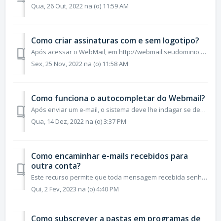
Qua, 26 Out, 2022 na (o) 11:59 AM
Como criar assinaturas com e sem logotipo?
Após acessar o WebMail, em http://webmail.seudominio.com.br (trocando seudominio.com.br pelo seu domínio), clique em Catálogos de Endereços, na barra de opç...
Sex, 25 Nov, 2022 na (o) 11:58 AM
Como funciona o autocompletar do Webmail?
Após enviar um e-mail, o sistema deve lhe indagar se deseja adicioná-lo em seus contatos, conforme tela abaixo. Clique no sinal de "+", refere...
Qua, 14 Dez, 2022 na (o) 3:37 PM
Como encaminhar e-mails recebidos para
outra conta?
Este recurso permite que toda mensagem recebida senha encaminhada para outra conta, sem deixar de arquivar a mensagem na conta original. Note que spams...
Qui, 2 Fev, 2023 na (o) 4:40 PM
Como subscrever a pastas em programas de